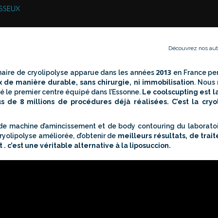
ISSEUX
Découvrez nos aut
2013
ire de cryolipolyse apparue dans les années
en France pe
ux de manière durable, sans chirurgie, ni immobilisation
. Nous 
é le premier centre équipé dans l’Essonne.
Le coolscupting est l
8
us de
millions de procédures déjà réalisées. C’est la cryo
 de machine d’amincissement et de body contouring du laboratoi
yolipolyse améliorée, d’obtenir de
meilleurs résultats, de trait
. c’est une véritable alternative à la liposuccion.