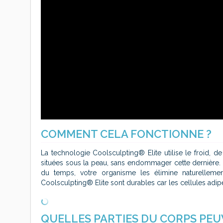
COMMENT CELA FONCTIONNE ?
La technologie Coolsculpting® Elite utilise le froid, d
situées sous la peau, sans endommager cette dernière. Le
du temps, votre organisme les élimine naturelleme
Coolsculpting® Elite sont durables car les cellules adip
QUELLES PARTIES DU CORPS PEU