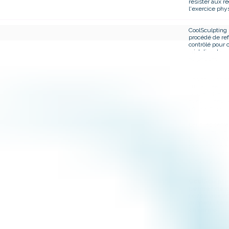
résister aux r
l'exercice phy
CoolSculpting 
procédé de re
contrôlé pour c
cristaliser les 
adipeuses.
Les cellules 
cristallisées s
progressiveme
et éliminées 
par votre corps
Dans les sema
qui suivent le
les cellules a
restantes se 
réduisant ains
graisseuse.
CoolSculpti
permet de d
revoir aux 
adipeux ten
chirurgie.