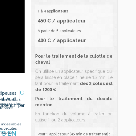
1
4
à
applicateurs
450
€ / applicateur
5
A partir de
applicateurs
400
€ / applicateur
Pour le traitement de la culotte de
cheval
On utilise un applicateur spécifique qui
1
15
sera laissé en place
heure
min. Le
2
tarif pour le traitement
des
cotés est
1200
de
€
adipeuses
Pour le traitement du double
t. Au fil
 nombreux à
relets ou des
menton
 obtenus par
tenaces.
En fonction du volume à traiter on
1
2
utilise
ou
applicateurs.
 indésirables
s cellules
TS EN
 peuvent
1
45
Pour
applicateur (
min de traitement) :