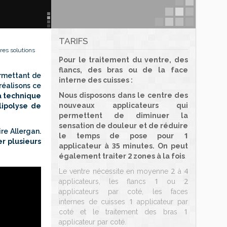
TARIFS
res solutions
Pour le traitement du ventre, des
flancs, des bras ou de la face
rmettant de
interne des cuisses :
réalisons ce
Nous disposons dans le centre des
a technique
nouveaux applicateurs qui
lipolyse de
permettent de diminuer la
sensation de douleur et de réduire
re Allergan.
1
le temps de pose pour
er plusieurs
35
applicateur à
minutes. On peut
2
également traiter
zones à la fois
.
2
4
Le ventre nécessite en moyenne
à
1
2
applicateurs, les flancs
ou
applicateurs par coté, les faces
1
internes de cuisses
applicateur par
1
coté et le traitement des bras
applicateur par coté.