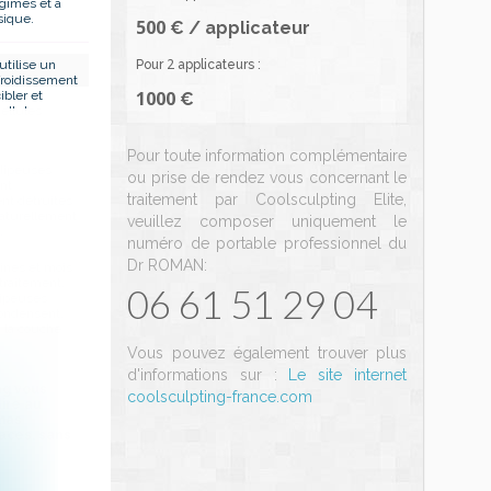
égimes et à
sique.
500
€ / applicateur
2
utilise un
Pour
applicateurs :
froidissement
1000
ibler et
€
cellules
Pour toute information complémentaire
adipeuses
ou prise de rendez vous concernant le
ont
traitement par Coolsculpting Elite,
nt détruites
naturellement
veuillez composer uniquement le
.
numéro de portable professionnel du
Dr ROMAN:
ines et mois
 traitement,
06 61 51 29 04
dipeuses
condensent,
i la couche
Vous pouvez également trouver plus
d'informations sur :
Le site internet
ng vous
coolsculpting-france.com
ire au
amas
aces, sans