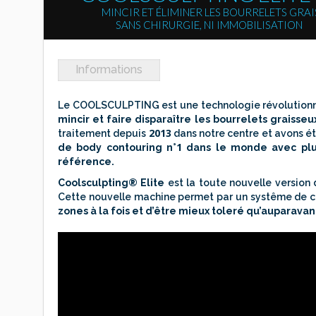
MINCIR ET ÉLIMINER LES BOURRELETS GRA
SANS CHIRURGIE, NI IMMOBILISATION
Informations
Le COOLSCULPTING est une technologie révolutionna
mincir et faire disparaître les bourrelets graisse
2013
traitement depuis
dans notre centre et avons ét
1
de body contouring n°
dans le monde avec pl
référence.
Coolsculpting® Elite
est la toute nouvelle version
Cette nouvelle machine permet par un systême de cr
zones à la fois et d’être mieux toleré qu’auparavant 