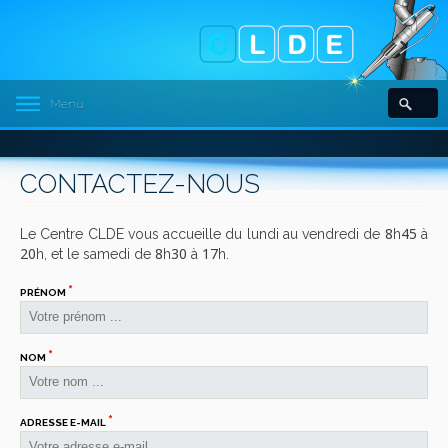
Menu
CONTACTEZ-NOUS
8
45
Le Centre
CLDE
vous accueille du lundi au vendredi de
h
à
20
8
30
17
h, et le samedi de
h
à
h.
*
PRÉNOM
*
NOM
*
ADRESSE E-MAIL