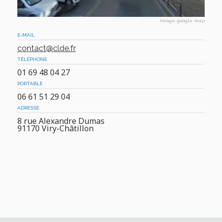
Image google map
E-MAIL
contact@clde.fr
TÉLÉPHONE
01
69 48 04 27
PORTABLE
06
61 51 29 04
ADRESSE
8 rue Alexandre Dumas
91170 Viry-Châtillon