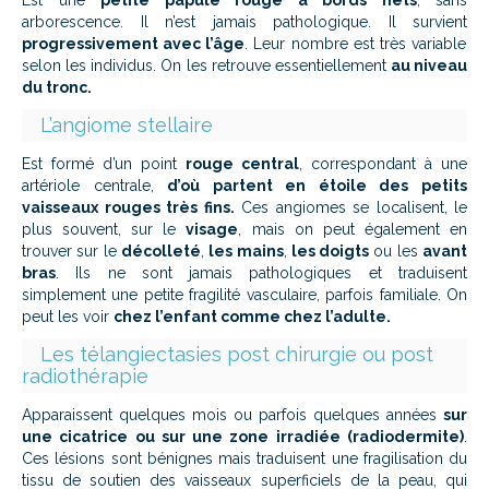
Est une
petite papule rouge à bords nets
, sans
arborescence. Il n’est jamais pathologique. Il survient
progressivement avec l’âge
. Leur nombre est très variable
selon les individus. On les retrouve essentiellement
au niveau
du tronc.
L’angiome stellaire
Est formé d’un point
rouge central
, correspondant à une
artériole centrale,
d’où partent en étoile des petits
vaisseaux rouges très fins.
Ces angiomes se localisent, le
plus souvent, sur le
visage
, mais on peut également en
trouver sur le
décolleté
,
les mains
,
les doigts
ou les
avant
bras
. Ils ne sont jamais pathologiques et traduisent
simplement une petite fragilité vasculaire, parfois familiale. On
peut les voir
chez l’enfant comme chez l’adulte.
Les télangiectasies post chirurgie ou post
radiothérapie
Apparaissent quelques mois ou parfois quelques années
sur
une cicatrice ou sur une zone irradiée (radiodermite)
.
Ces lésions sont bénignes mais traduisent une fragilisation du
tissu de soutien des vaisseaux superficiels de la peau, qui