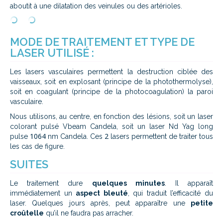
aboutit à une dilatation des veinules ou des artérioles.
MODE DE TRAITEMENT ET TYPE DE
LASER UTILISÉ :
Les lasers vasculaires permettent la destruction ciblée des
vaisseaux, soit en explosant (principe de la photothermolyse),
soit en coagulant (principe de la photocoagulation) la paroi
vasculaire.
Nous utilisons, au centre, en fonction des lésions, soit un laser
colorant pulsé Vbeam Candela, soit un laser Nd Yag long
1064
2
pulse
nm Candela. Ces
lasers permettent de traiter tous
les cas de figure.
SUITES
Le traitement dure
quelques minutes
. Il apparaît
immédiatement un
aspect bleuté
, qui traduit l’efficacité du
laser. Quelques jours après, peut apparaître une
petite
croûtelle
qu’il ne faudra pas arracher.