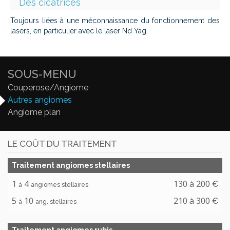
Des cicatrices
Toujours liées à une méconnaissance du fonctionnement des
lasers, en particulier avec le laser Nd Yag.
SOUS-MENU
Couperose/Angiome
Autres angiomes
Angiome plan
LE COÛT DU TRAITEMENT
Traitement angiomes stellaires
1
4
130
200
à
€
à
angiomes stellaires
5
10
210
300
à
€
à
ang. stellaires