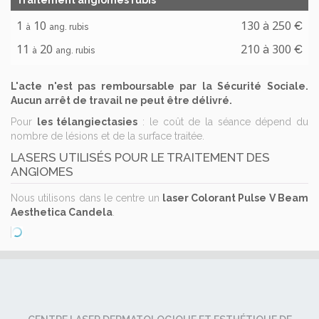
Traitement angiomes rubis
1
10
130
250
à
€
à
ang. rubis
11
20
210
300
à
€
à
ang. rubis
L'acte n'est pas remboursable par la Sécurité Sociale.
Aucun arrêt de travail ne peut être délivré.
Pour
les télangiectasies
: le coût de la séance dépend du
nombre de lésions et de la surface traitée.
LASERS UTILISÉS POUR LE TRAITEMENT DES
ANGIOMES
Nous utilisons dans le centre un
laser Colorant Pulse V Beam
Aesthetica Candela
.